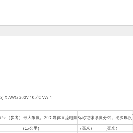
5) X AWG 300V 105℃ VW-1
r 直径（参考）
最大限度。20℃导体直流电阻
标称绝缘厚度
分钟。绝缘厚度
(Ω/公里)
（毫米）
（毫米）